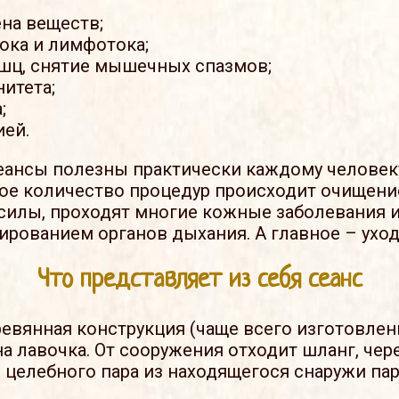
на веществ;
ока и лимфотока;
шц, снятие мышечных спазмов;
итета;
;
ией.
сеансы полезны практически каждому человеку?
ое количество процедур происходит очищение
илы, проходят многие кожные заболевания и
рованием органов дыхания. А главное – уход
Что представляет из себя сеанс
евянная конструкция (чаще всего изготовленн
а лавочка. От сооружения отходит шланг, чер
 целебного пара из находящегося снаружи пар