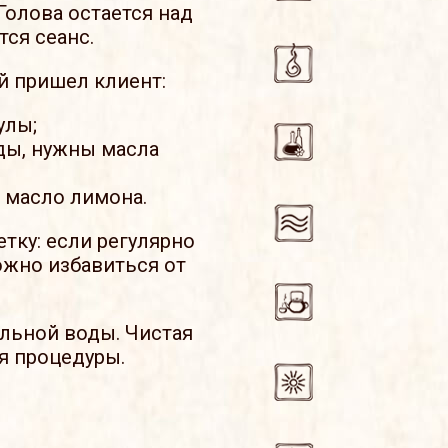
Голова остается над
ся сеанс.
й пришел клиент:
улы;
уды, нужны масла
 масло лимона.
тку: если регулярно
ожно избавиться от
льной воды. Чистая
я процедуры.