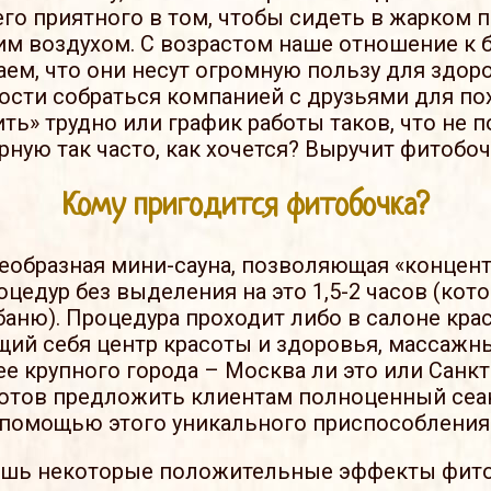
его приятного в том, чтобы сидеть в жарком 
м воздухом. С возрастом наше отношение к 
ем, что они несут огромную пользу для здоро
сти собраться компанией с друзьями для похо
ь» трудно или график работы таков, что не 
рную так часто, как хочется? Выручит фитобоч
Кому пригодится фитобочка?
оеобразная мини-сауна, позволяющая «концен
цедур без выделения на это 1,5-2 часов (кот
аню). Процедура проходит либо в салоне кра
ий себя центр красоты и здоровья, массажны
е крупного города – Москва ли это или Санкт-
готов предложить клиентам полноценный сеа
помощью этого уникального приспособления
ишь некоторые положительные эффекты фито