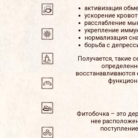
активизация обме
ускорение кровот
расслабление мы
укрепление иммун
нормализация сна
борьба с депресс
Получается, такие 
определенн
восстанавливаются с
функциони
Фитобочка – это дер
нее расположен
поступление