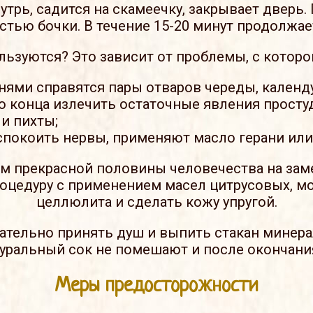
утрь, садится на скамеечку, закрывает дверь. 
стью бочки. В течение 15-20 минут продолжает
льзуются? Это зависит от проблемы, с которо
ями справятся пары отваров череды, календ
до конца излечить остаточные явления прост
 и пихты;
успокоить нервы, применяют масло герани или
 прекрасной половины человечества на заме
оцедуру с применением масел цитрусовых, м
целлюлита и сделать кожу упругой.
ательно принять душ и выпить стакан минера
туральный сок не помешают и после окончани
Меры предосторожности