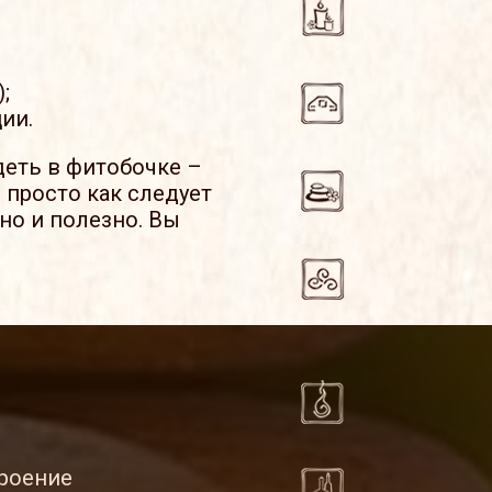
;
ии.
деть в фитобочке –
 просто как следует
но и полезно. Вы
троение