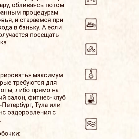
пару, обливаясь потом
банным процедурам
вья, и стараемся при
да в баньку. А если
получается посещать
ка.
трировать» максимум
орые требуются для
соты, либо прямо на
й салон, фитнес-клуб
Петербург, Тула или
нс оздоровления с
.
бочки: