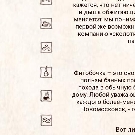
кажется, что нет нич
и дыша обжигающи
меняется: мы понима
первой же возможно
компанию «сколотит
па
Фитобочка – это св
пользы банных про
похода в обычную б
дому. Любой уважающ
каждого более-мене
Новомосковск, - 
Вот л