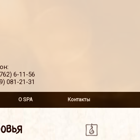
он:
762) 6-11-56
9) 081-21-31
О SPA
Контакты
овья