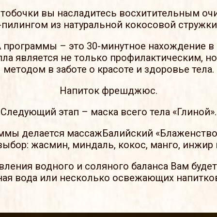
тобочки вы насладитесь восхитительным о
-пилингом из натуральной кокосовой стружки
 программы – это 30-минутное нахождение в 
пла является не только профилактическим, н
методом в заботе о красоте и здоровье тела.
Напиток фрешджюс.
Следующий этап – маска всего тела «Глиной».
ммы делается массажБалийский «Блаженство»
выбор: жасмин, миндаль, кокос, манго, инжир 
вления водного и соляного баланса Вам буде
ная вода или несколько освежающих напитков