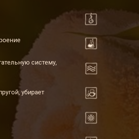
троение
гательную систему,
ругой, убирает